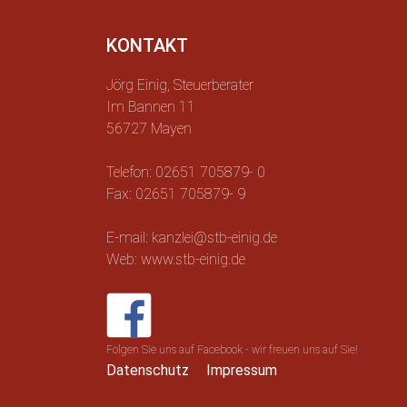
KONTAKT
Jörg Einig, Steuerberater
Im Bannen 11
56727 Mayen
Telefon: 02651 705879- 0
Fax: 02651 705879- 9
E-mail: kanzlei@stb-einig.de
Web: www.stb-einig.de
Folgen Sie uns auf Facebook - wir freuen uns auf Sie!
Datenschutz
Impressum