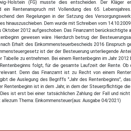
wig-Holstein (FG) musste dies entscheiden. Der Kläger e
 ein Rentenanspruch mit Vollendung des 65. Lebensjahres. 
echend den Regelungen in der Satzung des Versorgungswerks
hres hinauszuschieben. Dem wurde mit Schreiben vom 14.10.2009
is Oktober 2012 aufgeschoben. Das Finanzamt berücksichtigte 
enbeginn gewesen wäre. Hierdurch betrug der Besteuerungsante
t nach Erhalt des Einkommensteuerbescheids 2016 Einspruch ge
mmensteuergesetz ist der der Besteuerung unterliegende Ante
Tabelle zu entnehmen. Bei einem Rentenbeginn im Jahr 2012 b
 Rentenbeginns folgt, für die gesamte Laufzeit der Rente. Ob 
t relevant. Denn das Finanzamt ist zu Recht von einem Rente
bt die Auslegung des Begriffs "Jahr des Rentenbeginns", das
er Rentenbeginn ist in dem Jahr, in dem der Steuerpflichtige die
 Dies ist erst bei einer tatsächlichen Zahlung der Fall und ni
ür: allezum Thema: Einkommensteuer(aus: Ausgabe 04/2021)