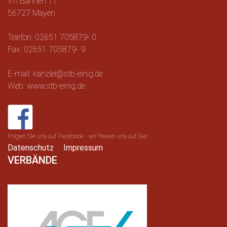
Im Bannen 11
56727 Mayen
Telefon: 02651 705879- 0
Fax: 02651 705879- 9
E-mail: kanzlei@stb-einig.de
Web: www.stb-einig.de
Folgen Sie uns auf Facebook - wir freuen uns auf Sie!
Datenschutz
Impressum
VERBÄNDE