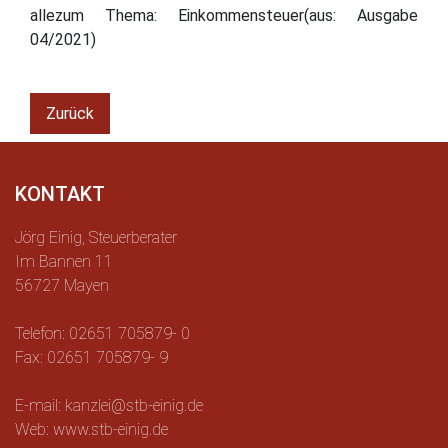
allezum Thema: Einkommensteuer(aus: Ausgabe
04/2021)
Zurück
KONTAKT
Jörg Einig, Steuerberater
Im Bannen 11
56727 Mayen
Telefon: 02651 705879- 0
Fax: 02651 705879- 9
E-mail: kanzlei@stb-einig.de
Web: www.stb-einig.de