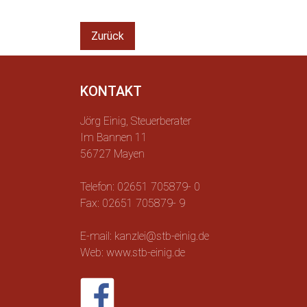
Zurück
KONTAKT
Jörg Einig, Steuerberater
Im Bannen 11
56727 Mayen
Telefon: 02651 705879- 0
Fax: 02651 705879- 9
E-mail: kanzlei@stb-einig.de
Web: www.stb-einig.de