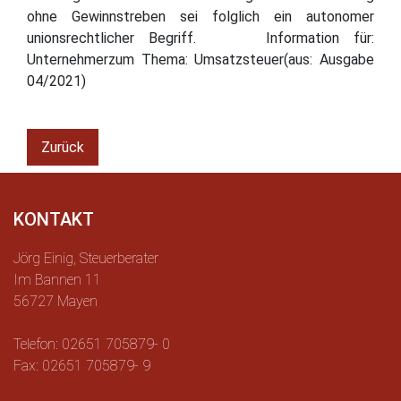
ohne Gewinnstreben sei folglich ein autonomer
unionsrechtlicher Begriff. Information für:
Unternehmerzum Thema: Umsatzsteuer(aus: Ausgabe
04/2021)
Zurück
KONTAKT
Jörg Einig, Steuerberater
Im Bannen 11
56727 Mayen
Telefon: 02651 705879- 0
Fax: 02651 705879- 9