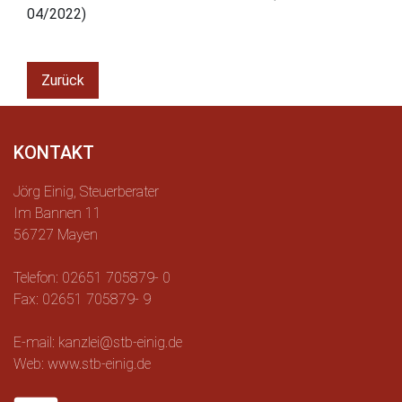
04/2022)
Zurück
KONTAKT
Jörg Einig, Steuerberater
Im Bannen 11
56727 Mayen
Telefon: 02651 705879- 0
Fax: 02651 705879- 9
E-mail: kanzlei@stb-einig.de
Web: www.stb-einig.de