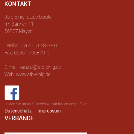
KONTAKT
Jörg Einig, Steuerberater
Im Bannen 11
56727 Mayen
Telefon: 02651 705879- 0
Fax: 02651 705879- 9
E-mail: kanzlei@stb-einig.de
Web: www.stb-einig.de
Folgen Sie uns auf Facebook - wir freuen uns auf Sie!
Datenschutz
Impressum
VERBÄNDE