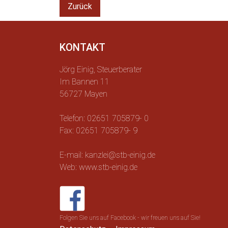
Zurück
KONTAKT
Jörg Einig, Steuerberater
Im Bannen 11
56727 Mayen
Telefon: 02651 705879- 0
Fax: 02651 705879- 9
E-mail: kanzlei@stb-einig.de
Web: www.stb-einig.de
Folgen Sie uns auf Facebook - wir freuen uns auf Sie!