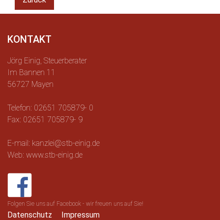
KONTAKT
Jörg Einig, Steuerberater
Im Bannen 11
56727 Mayen
Telefon: 02651 705879- 0
Fax: 02651 705879- 9
E-mail: kanzlei@stb-einig.de
Web: www.stb-einig.de
Folgen Sie uns auf Facebook - wir freuen uns auf Sie!
Datenschutz
Impressum