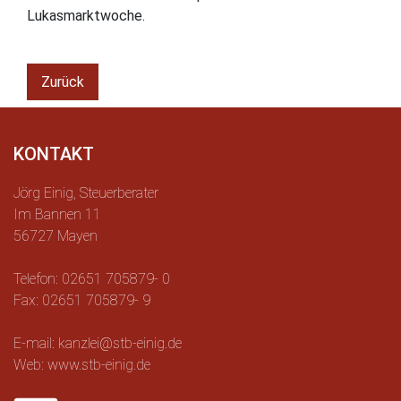
Lukasmarktwoche.
Zurück
KONTAKT
Jörg Einig, Steuerberater
Im Bannen 11
56727 Mayen
Telefon: 02651 705879- 0
Fax: 02651 705879- 9
E-mail: kanzlei@stb-einig.de
Web: www.stb-einig.de