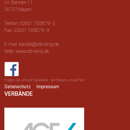
Im Bannen 11
56727 Mayen
Telefon: 02651 705879- 0
Fax: 02651 705879- 9
E-mail: kanzlei@stb-einig.de
Web: www.stb-einig.de
Folgen Sie uns auf Facebook - wir freuen uns auf Sie!
Datenschutz
Impressum
VERBÄNDE