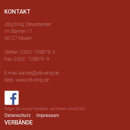
KONTAKT
Jörg Einig, Steuerberater
Im Bannen 11
56727 Mayen
Telefon: 02651 705879- 0
Fax: 02651 705879- 9
E-mail: kanzlei@stb-einig.de
Web: www.stb-einig.de
Folgen Sie uns auf Facebook - wir freuen uns auf Sie!
Datenschutz
Impressum
VERBÄNDE