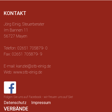
KONTAKT
Jörg Einig, Steuerberater
Im Bannen 11
56727 Mayen
Telefon: 02651 705879- 0
Fax: 02651 705879- 9
E-mail: kanzlei@stb-einig.de
Web: www.stb-einig.de
Folgen Sie uns auf Facebook - wir freuen uns auf Sie!
Datenschutz
Impressum
VERBÄNDE