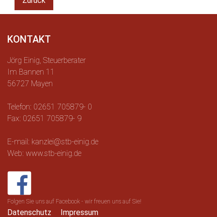
Zurück
KONTAKT
Jörg Einig, Steuerberater
Im Bannen 11
56727 Mayen
Telefon: 02651 705879- 0
Fax: 02651 705879- 9
E-mail: kanzlei@stb-einig.de
Web: www.stb-einig.de
Folgen Sie uns auf Facebook - wir freuen uns auf Sie!
Datenschutz
Impressum