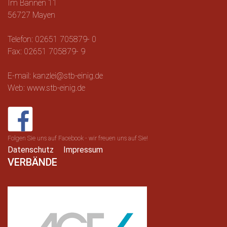
Im Bannen 11
56727 Mayen
Telefon: 02651 705879- 0
Fax: 02651 705879- 9
E-mail: kanzlei@stb-einig.de
Web: www.stb-einig.de
Folgen Sie uns auf Facebook - wir freuen uns auf Sie!
Datenschutz
Impressum
VERBÄNDE