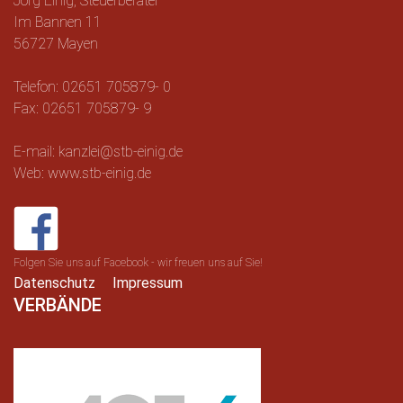
Jörg Einig, Steuerberater
Im Bannen 11
56727 Mayen
Telefon: 02651 705879- 0
Fax: 02651 705879- 9
E-mail: kanzlei@stb-einig.de
Web: www.stb-einig.de
Folgen Sie uns auf Facebook - wir freuen uns auf Sie!
Datenschutz
Impressum
VERBÄNDE