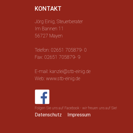
KONTAKT
Jörg Einig, Steuerberater
Im Bannen 11
56727 Mayen
Telefon: 02651 705879- 0
Fax: 02651 705879- 9
E-mail: kanzlei@stb-einig.de
Web: www.stb-einig.de
Folgen Sie uns auf Facebook - wir freuen uns auf Sie!
Datenschutz
Impressum