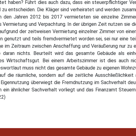
tet haben? Führt dies auch dazu, dass ein steuerpflichtiger V
l zu entscheiden. Die Kläger sind verheiratet und werden zusa
In den Jahren 2012 bis 2017 vermieteten sie einzelne Zimmer
s Vermietung und Verpachtung. In der übrigen Zeit nutzen sie
aufgrund der zeitweisen Vermietung einzelner Zimmer von eine
enutzt und teils fremdvermietet worden sei, sei nur eine tei
lge im Zeitraum zwischen Anschaffung und Veräußerung nur zu
daran nichts. Beurteilt wird das gesamte Gebäude als einhe
s Wirtschaftsgut. Bei einem Arbeitszimmer ist dies auch ni
wortlaut muss nicht das gesamte Gebäude zu eigenen Wohnz
 die räumliche, sondern auf die zeitliche Ausschließlichkei
 Eigennutzung überwiegt die Fremdnutzung im Sachverhalt deutl
n ein ähnlicher Sachverhalt vorliegt und das Finanzamt Steuer
22)