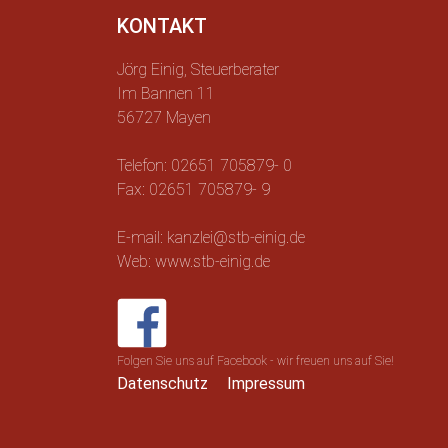
KONTAKT
Jörg Einig, Steuerberater
Im Bannen 11
56727 Mayen
Telefon: 02651 705879- 0
Fax: 02651 705879- 9
E-mail: kanzlei@stb-einig.de
Web: www.stb-einig.de
Folgen Sie uns auf Facebook - wir freuen uns auf Sie!
Datenschutz
Impressum