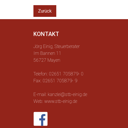
Zurück
KONTAKT
Jörg Einig, Steuerberater
Im Bannen 11
56727 Mayen
Telefon: 02651 705879- 0
Fax: 02651 705879- 9
E-mail: kanzlei@stb-einig.de
Web: www.stb-einig.de