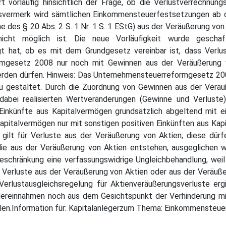
vorläufig hinsichtlich der Frage, ob die Verlustverrechnung
itsvermerk wird sämtlichen Einkommensteuerfestsetzungen ab 
 des § 20 Abs. 2 S. 1 Nr. 1 S. 1 EStG) aus der Veräußerung von 
nicht möglich ist. Die neue Vorläufigkeit wurde gescha
gt hat, ob es mit dem Grundgesetz vereinbar ist, dass Verlu
mgesetz 2008 nur noch mit Gewinnen aus der Veräußerung vo
erden dürfen. Hinweis: Das Unternehmensteuerreformgesetz 200
u gestaltet. Durch die Zuordnung von Gewinnen aus der Veräuß
dabei realisierten Wertveränderungen (Gewinne und Verluste
 Einkünfte aus Kapitalvermögen grundsätzlich abgeltend mit
apitalvermögen nur mit sonstigen positiven Einkünften aus Ka
gilt für Verluste aus der Veräußerung von Aktien; diese dürf
die aus der Veräußerung von Aktien entstehen, ausgeglichen
schränkung eine verfassungswidrige Ungleichbehandlung, weil
e Verluste aus der Veräußerung von Aktien oder aus der Veräußer
Verlustausgleichsregelung für Aktienveräußerungsverluste er
dereinnahmen noch aus dem Gesichtspunkt der Verhinderung mi
elen.Information für: Kapitalanlegerzum Thema: Einkommensteu