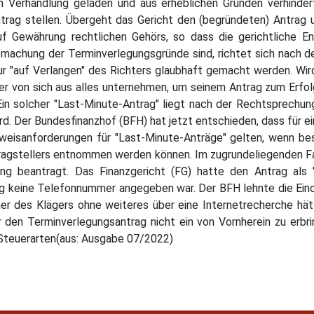
n Verhandlung geladen und aus erheblichen Gründen verhindert
ntrag stellen. Übergeht das Gericht den (begründeten) Antrag 
uf Gewährung rechtlichen Gehörs, so dass die gerichtliche E
tmachung der Terminverlegungsgründe sind, richtet sich nach d
r "auf Verlangen" des Richters glaubhaft gemacht werden. Wird
r von sich aus alles unternehmen, um seinem Antrag zum Erfolg 
 Ein solcher "Last-Minute-Antrag" liegt nach der Rechtsprechu
rd. Der Bundesfinanzhof (BFH) hat jetzt entschieden, dass für 
weisanforderungen für "Last-Minute-Anträge" gelten, wenn be
gstellers entnommen werden können. Im zugrundeliegenden Fal
ng beantragt. Das Finanzgericht (FG) hatte den Antrag als 
ag keine Telefonnummer angegeben war. Der BFH lehnte die Eino
r des Klägers ohne weiteres über eine Internetrecherche hätt
r den Terminverlegungsantrag nicht ein von Vornherein zu erb
 Steuerarten(aus: Ausgabe 07/2022)