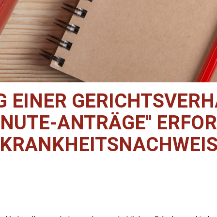
G EINER GERICHTSVERH
INUTE-ANTRÄGE" ERFO
KRANKHEITSNACHWEI