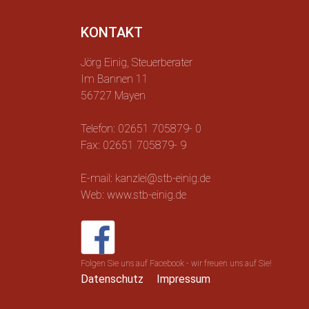
KONTAKT
Jörg Einig, Steuerberater
Im Bannen 11
56727 Mayen
Telefon: 02651 705879- 0
Fax: 02651 705879- 9
E-mail: kanzlei@stb-einig.de
Web: www.stb-einig.de
Folgen Sie uns auf Facebook - wir freuen uns auf Sie!
Datenschutz
Impressum