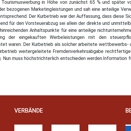
on Tourismuswerbung in Höhe von zunächst 65 % und später vo
er bezogenen Marketingleistungen und sah eine anteilige Verw
tsprechend. Der Kurbetrieb war der Auffassung, dass diese Sic
d für den Vorsteuerabzug sei allein der direkte und unmitte
hinreichenden Anhaltspunkte für eine anteilige nichtunterneh
ang der eingekauften Werbeleistungen mit den steuerpfli
et waren. Der Kurbetrieb als solcher arbeitete wettbewerbs- un
betrieb weitergeleitete Fremdenverkehrsabgabe rechtfertige k
ig. Nun muss höchstrichterlich entschieden werden.Information
VERBÄNDE
B