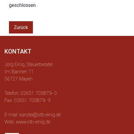
geschlossen.
Zurück
KONTAKT
Jörg Einig, Steuerberater
Im Bannen 11
56727 Mayen
Telefon: 02651 705879- 0
Fax: 02651 705879- 9
E-mail: kanzlei@stb-einig.de
Web: www.stb-einig.de