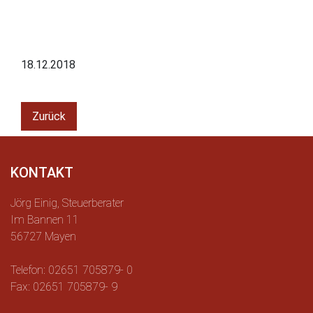
18.12.2018
Zurück
KONTAKT
Jörg Einig, Steuerberater
Im Bannen 11
56727 Mayen
Telefon: 02651 705879- 0
Fax: 02651 705879- 9