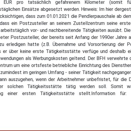
0 EUR pro tatsächlich gefahrenem Kilometer (somit fü
äglichen Einsätze abgesetzt werden. Hinweis: Im hier dergeste
ücksichtigen, dass zum 01.01.2021 die Pendlerpauschale ab de
dass ein Postzusteller an seinem Zustellzentrum seine erst
arbeitstäglich vor- und nachbereitende Tätigkeiten ausübt. Di
eter Postzusteller, der bereits seit Anfang der 1990er Jahre 
 zu erledigen hatte (z.B. Übernahme und Vorsortierung der P
s er über keine erste Tätigkeitsstätte verfüge und deshalb ei
ufwendungen als Werbungskosten geltend. Der BFH verwehrte
entrum um eine ortsfeste betriebliche Einrichtung des Diensthe
- zumindest im geringen Umfang - seiner Tätigkeit nachgegangen
n auszugehen, wenn der Arbeitnehmer unbefristet, für die Da
 solchen Tätigkeitsstätte tätig werden soll. Somit wa
 einer ersten Tätigkeitsstätte stellt.Information für