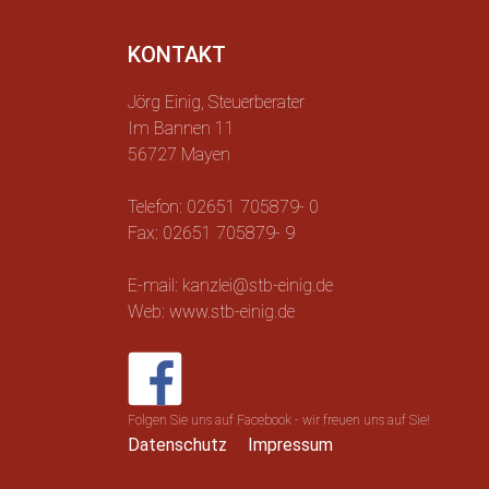
KONTAKT
Jörg Einig, Steuerberater
Im Bannen 11
56727 Mayen
Telefon: 02651 705879- 0
Fax: 02651 705879- 9
E-mail: kanzlei@stb-einig.de
Web: www.stb-einig.de
Folgen Sie uns auf Facebook - wir freuen uns auf Sie!
Datenschutz
Impressum