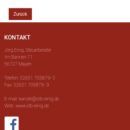
Zurück
KONTAKT
Jörg Einig, Steuerberater
Im Bannen 11
56727 Mayen
Telefon: 02651 705879- 0
Fax: 02651 705879- 9
E-mail: kanzlei@stb-einig.de
Web: www.stb-einig.de